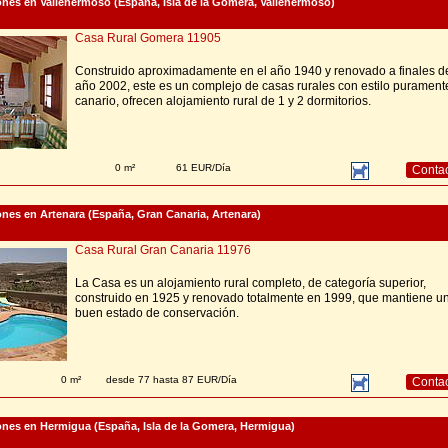
nes en Vallehermoso (España, Isla de la Gomera, Vallehermoso)
Casa Rural Gomera 11905
Construido aproximadamente en el año 1940 y renovado a finales d
año 2002, este es un complejo de casas rurales con estilo purament
canario, ofrecen alojamiento rural de 1 y 2 dormitorios.
0 m²
61 EUR/Día
Conta
nes en Artenara (España, Gran Canaria, Artenara)
Casa Rural Gran Canaria 11976
La Casa es un alojamiento rural completo, de categoría superior,
construido en 1925 y renovado totalmente en 1999, que mantiene u
buen estado de conservación.
0 m²
desde 77 hasta 87 EUR/Día
Conta
nes en Hermigua (España, Isla de la Gomera, Hermigua)