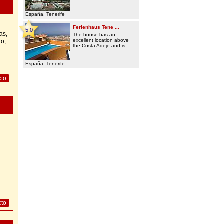
España, Tenerife
Ferienhaus Tene ...
5.0
as,
The house has an
excellent location above
ro;
the Costa Adeje and is- ...
España, Tenerife
cto
cto