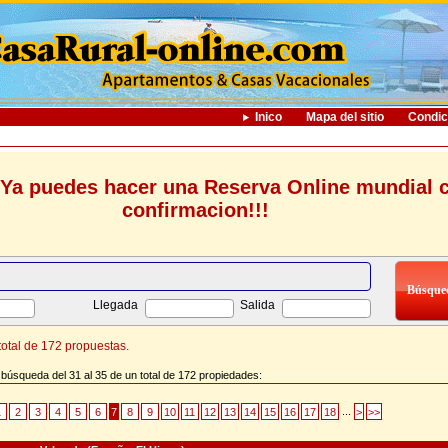
Inico
Mapa del sitio
Condic
Ya puedes hacer una Reserva Online mundial 
confirmacion!!!
Llegada
Salida
otal de 172 propuestas.
 búsqueda del 31 al 35 de un total de 172 propiedades:
...
1
2
3
4
5
6
7
8
9
10
11
12
13
14
15
16
17
18
>
>>