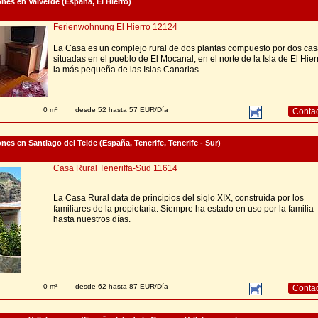
nes en Valverde (España, El Hierro)
Ferienwohnung El Hierro 12124
La Casa es un complejo rural de dos plantas compuesto por dos cas
situadas en el pueblo de El Mocanal, en el norte de la Isla de El Hier
la más pequeña de las Islas Canarias.
0 m²
desde 52 hasta 57 EUR/Día
Conta
nes en Santiago del Teide (España, Tenerife, Tenerife - Sur)
Casa Rural Teneriffa-Süd 11614
La Casa Rural data de principios del siglo XIX, construída por los
familiares de la propietaria. Siempre ha estado en uso por la familia
hasta nuestros días.
0 m²
desde 62 hasta 87 EUR/Día
Conta