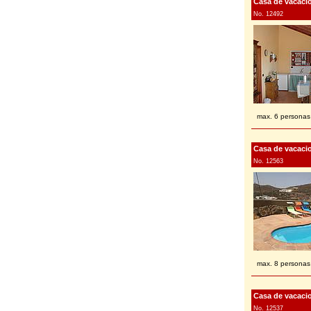
Casa de vacacio
No. 12492
max. 6 personas
Casa de vacacio
No. 12563
max. 8 personas
Casa de vacacio
No. 12537