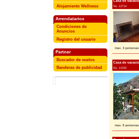
Casa de vacacio
Alojamiento Wellness
No. 12714
Arrendatarios
Condiciones de
Anuncios
Registro del usuario
max. 3 personas
Partner
Buscador de vuelos
Casa de vacacio
Banderas de publicidad
No. 12192
max. 6 personas