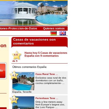
iones-Proteccion-de-Datos
Quienes somos
Casas de vacaciones con
comentarios
con
Hasta hoy 5
Casas de vacaciones
4.6
España
con
9
comentarios
de
5
Últimos comentarios España:
Casa Rural Tene ...
4.3
Exclusiva casa rural de dos
dormitorios con un baño,
cocina completamente- ...
España, Tenerife
Ferienhaus Tene ...
2.8
Only a few meters away
from Europe's largest zoo,
the Loro Parque- ...