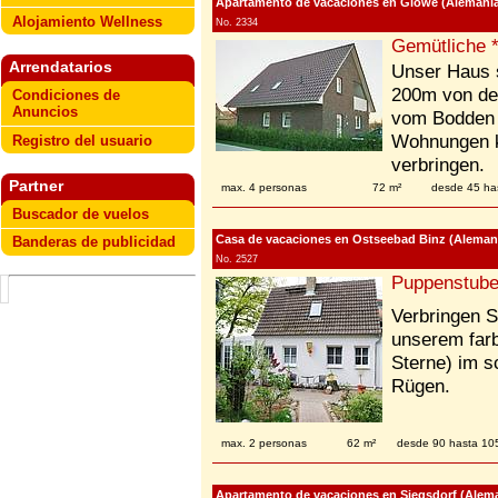
Apartamento de vacaciones en Glowe (Alemani
Alojamiento Wellness
No. 2334
Gemütliche 
Arrendatarios
Unser Haus s
200m von de
Condiciones de
Anuncios
vom Bodden e
Wohnungen k
Registro del usuario
verbringen.
Partner
max. 4 personas
72 m²
desde 45 ha
Buscador de vuelos
Casa de vacaciones en Ostseebad Binz (Aleman
Banderas de publicidad
No. 2527
Puppenstube
Verbringen S
unserem farb
Sterne) im s
Rügen.
max. 2 personas
62 m²
desde 90 hasta 1
Apartamento de vacaciones en Siegsdorf (Alema