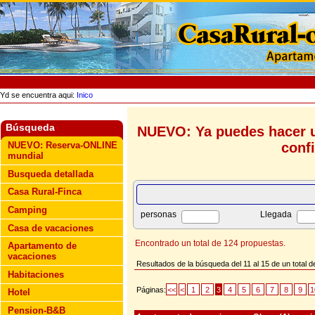
Yd se encuentra aqui:
Inico
Búsqueda
NUEVO: Ya puedes hacer u
conf
NUEVO: Reserva-ONLINE
mundial
Busqueda detallada
Casa Rural-Finca
Camping
personas
Llegada
Casa de vacaciones
Encontrado un total de 124 propuestas.
Apartamento de
vacaciones
Resultados de la búsqueda del 11 al 15 de un total 
Habitaciones
Páginas:
<<
<
1
2
3
4
5
6
7
8
9
1
Hotel
Pension-B&B