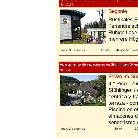
No. 10105
Begonie
Rustikales F
Feriendreiec
Ruhige Lage 
mehrere Hüge
max. 3 personas
42 m²
desde 50 hast
Apartamento de vacaciones en Stühlingen (Ale
No. 1987
FeWo im Sü
4 * Piso - 76
Stühlingen / 
céntrica y tr
terraza - con
Piscina en el
almacenes d
senderismo e
max. 3 personas
80 m²
3