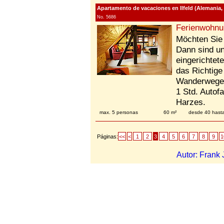
Apartamento de vacaciones en Ilfeld (Alemania, 
No. 5686
Ferienwohnu
Möchten Sie 
Dann sind un
eingerichte
das Richtige
Wanderwege 
1 Std. Autof
Harzes.
max. 5 personas
60 m²
desde 40 hast
Páginas:
<<
<
1
2
3
4
5
6
7
8
9
1
Autor: Fran