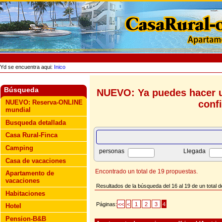
Yd se encuentra aqui:
Inico
Búsqueda
NUEVO: Ya puedes hacer u
conf
NUEVO: Reserva-ONLINE
mundial
Busqueda detallada
Casa Rural-Finca
Camping
personas
Llegada
Casa de vacaciones
Encontrado un total de 19 propuestas.
Apartamento de
vacaciones
Resultados de la búsqueda del 16 al 19 de un total 
Habitaciones
Páginas:
<<
<
1
2
3
4
Hotel
Pension-B&B