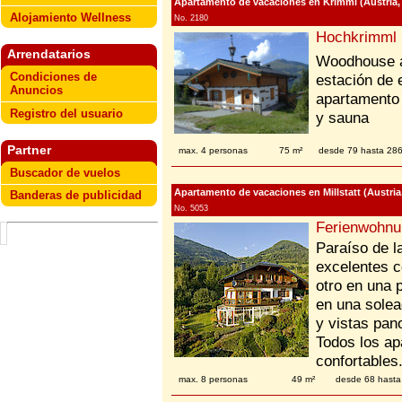
Apartamento de vacaciones en Krimml (Austria, S
Alojamiento Wellness
No. 2180
Hochkrimml 
Arrendatarios
Woodhouse a
Condiciones de
estación de 
Anuncios
apartamento 
Registro del usuario
y sauna
Partner
max. 4 personas
75 m²
desde 79 hasta 28
Buscador de vuelos
Apartamento de vacaciones en Millstatt (Austria,
Banderas de publicidad
No. 5053
Ferienwohnun
Paraíso de la
excelentes c
otro en una 
en una solea
y vistas pan
Todos los a
confortables
max. 8 personas
49 m²
desde 68 hasta