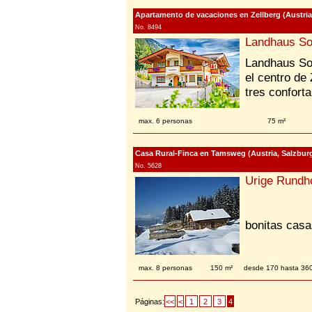
Apartamento de vacaciones en Zellberg (Austria, Ti
No. 8494
Landhaus So
Landhaus Son
el centro de 
tres confort
max. 6 personas
75 m²
Casa Rural-Finca en Tamsweg (Austria, Salzbur
No. 5628
Urige Rundho
bonitas casa
max. 8 personas
150 m²
desde 170 hasta 36
Páginas:
<<
<
1
2
3
4